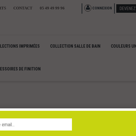
RTS
CONTACT
05 49 49 99 96
CONNEXION
DEVENEZ
LECTIONS IMPRIMÉES
COLLECTION SALLE DE BAIN
COULEURS UN
ESSOIRES DE FINITION
GN INDUSTRIEL