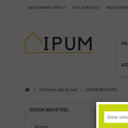
QUI SOMMES NOUS ?
NOS SERVICES
NOS SUPPO
COL
ACC
Collection salle de bain
DESIGN INDUSTRIEL
DESI
DESIGN INDUSTRIEL
Abstrait