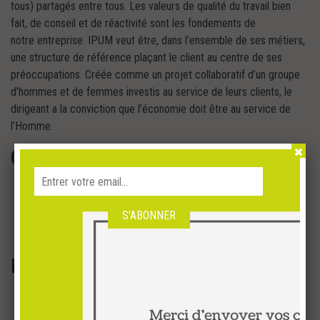
tous) partagés entre tous. Les valeurs de qualité du travail bien
fait, de conseil et de réactivité sont les fondements de
notre entreprise. IPUM veut être, dans l’ensemble de ses métiers,
une structure de référence plaçant le client au centre de ses
préoccupations. Créée comme un projet collaboratif d’un groupe
d’hommes et de femmes investis au service de leurs clients, le
dirigeant a la conviction que l’économie doit être au service de
l’Homme.
Créativité et innovation
Promouvoir les initiatives et les idées nouvelles de chacune des
parties prenantes
Trouver des solutions et des produits innovants pour conserver
une dynamique permanente
Réactivité
Être efficace dans la prise de décisions et dans l’action.
Être rapide dans l’évaluation des situations et des solutions,