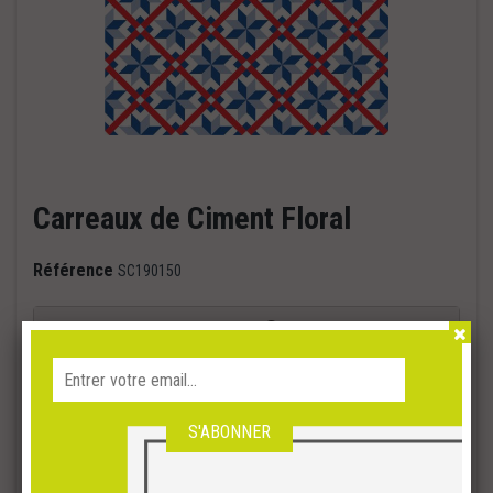
Carreaux de Ciment Floral
Référence
SC190150
ETAPE 1 : CHOIX DU SUPPORT
Sauvegarder le projet
Télécharger l'image