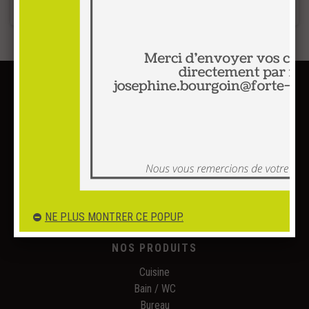
Email :
hello@ipum.fr
Tél. :
05.49.49.99.96
Adresse :
3, avenue de l'Europe
86360 FUTUROSCOPE
NE PLUS MONTRER CE POPUP.
NOS PRODUITS
Cuisine
Bain / WC
Bureau