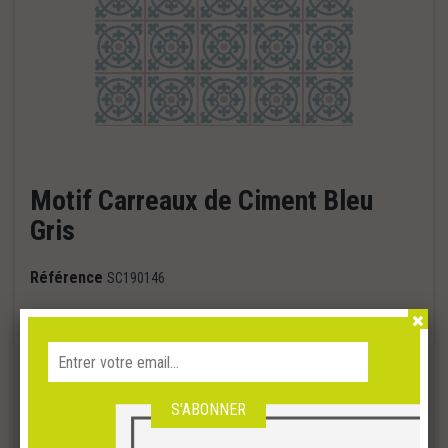
Motif Carreaux de Ciment Bleu
Gris
Référence
SC190146
ETAPE 1 : CHOIX DU SUPPORT