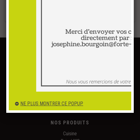
Sauvegarder le projet
Télécharger l'image
Email :
hello@ipum.fr
Tél. :
05.49.49.99.96
Adresse :
3, avenue de l'Europe
86360 FUTUROSCOPE
NE PLUS MONTRER CE POPUP.
NOS PRODUITS
Cuisine